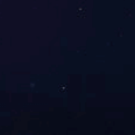
雄厚的公司实力
先进的生产设备
质量监管，严格检测
一站式电力服务商
雄厚的公司实力
01.
本公司集研发、生产、销售、加工和安装服
务于一体的高新技术型企业。