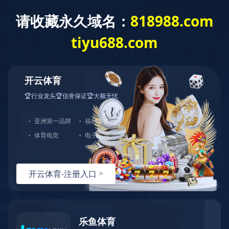
公司简介
ABOUT US
关于我们
ABOUT US