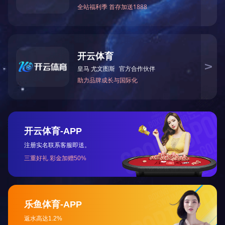
公司将以此次培训为契机，进一步加强法律培训和宣传工
作，不断增强员工的法律风险防范意识，完善公司的法律风险控
制体系，为公司的稳健发展提供更加有力的法律支撑。
上一篇：
返回列表
下一篇：
索凌电气年度安全工作会议：压实责任，护航发展
相关信息
米兰体育「中国」米兰官方网站-
MILAN
官方微信公众号